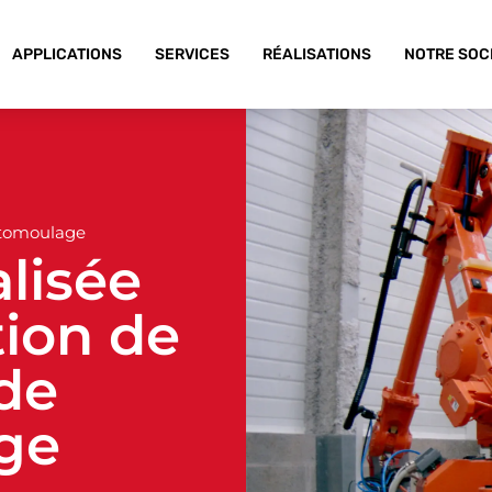
APPLICATIONS
SERVICES
RÉALISATIONS
NOTRE SOC
tomoulage
alisée
tion de
de
ge