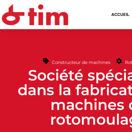
ACCUEIL
Constructeur de machines
Ro
Société spéci
dans la fabrica
machines 
rotomoula