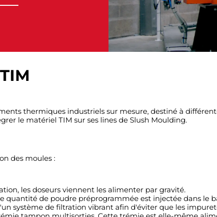
 TIM
ents thermiques industriels sur mesure, destiné à différentes
ntégrer le matériel TIM sur ses lines de Slush Moulding.
ion des moules :
ion, les doseurs viennent les alimenter par gravité.
une quantité de poudre préprogrammée est injectée dans le 
'un système de filtration vibrant afin d'éviter que les impur
trémie tampon multisorties. Cette trémie est elle-même alim