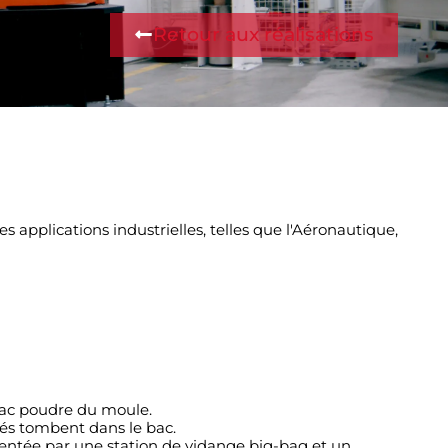
Retour aux réalisations
 applications industrielles, telles que l'Aéronautique,
bac poudre du moule.
etés tombent dans le bac.
entée par une station de vidange big-bag et un